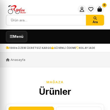
0
Ara
Menü
1000₺ ÜZERI ÜCRETSIZ KARGO
GÜVENLI ÖDEME
KOLAY IADE
Anasayfa
MAĞAZA
Ürünler