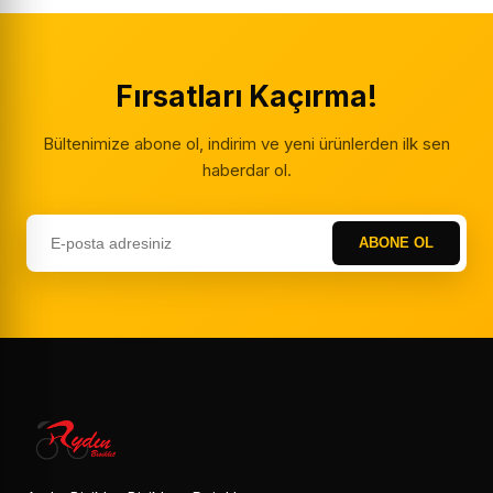
Fırsatları Kaçırma!
Bültenimize abone ol, indirim ve yeni ürünlerden ilk sen
haberdar ol.
ABONE OL