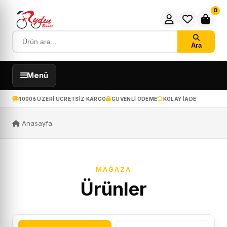
0
Ara
Menü
1000₺ ÜZERI ÜCRETSIZ KARGO
GÜVENLI ÖDEME
KOLAY IADE
Anasayfa
MAĞAZA
Ürünler