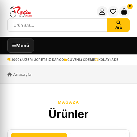
0
Ara
Menü
1000₺ ÜZERI ÜCRETSIZ KARGO
GÜVENLI ÖDEME
KOLAY IADE
Anasayfa
MAĞAZA
Ürünler