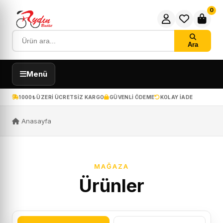
0
Ara
Menü
1000₺ ÜZERI ÜCRETSIZ KARGO
GÜVENLI ÖDEME
KOLAY IADE
Anasayfa
MAĞAZA
Ürünler