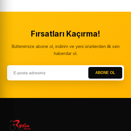
Fırsatları Kaçırma!
Bültenimize abone ol, indirim ve yeni ürünlerden ilk sen
haberdar ol.
ABONE OL