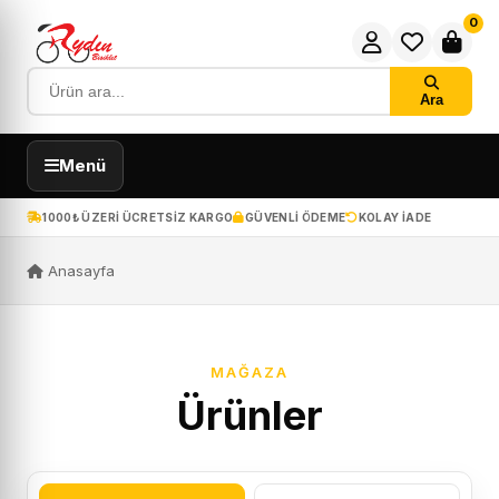
0
Ara
Menü
1000₺ ÜZERI ÜCRETSIZ KARGO
GÜVENLI ÖDEME
KOLAY IADE
Anasayfa
MAĞAZA
Ürünler