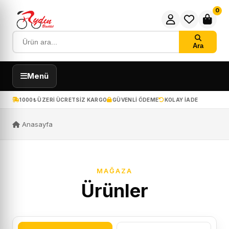
0
Ara
Menü
1000₺ ÜZERI ÜCRETSIZ KARGO
GÜVENLI ÖDEME
KOLAY IADE
Anasayfa
MAĞAZA
Ürünler