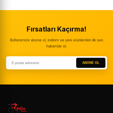
Fırsatları Kaçırma!
Bültenimize abone ol, indirim ve yeni ürünlerden ilk sen
haberdar ol.
ABONE OL