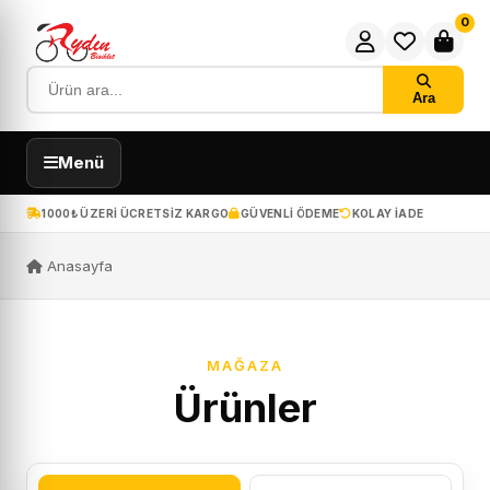
0
Ara
Menü
1000₺ ÜZERI ÜCRETSIZ KARGO
GÜVENLI ÖDEME
KOLAY IADE
Anasayfa
MAĞAZA
Ürünler