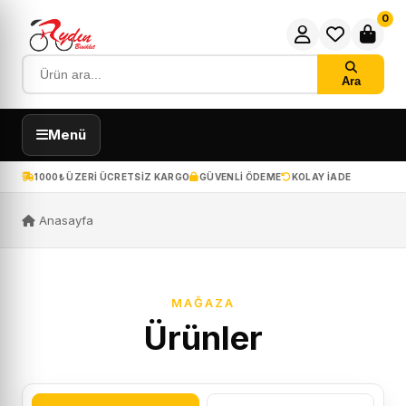
0
Ara
Menü
1000₺ ÜZERI ÜCRETSIZ KARGO
GÜVENLI ÖDEME
KOLAY IADE
Anasayfa
MAĞAZA
Ürünler