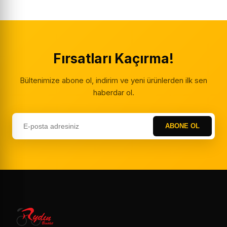
Fırsatları Kaçırma!
Bültenimize abone ol, indirim ve yeni ürünlerden ilk sen
haberdar ol.
ABONE OL