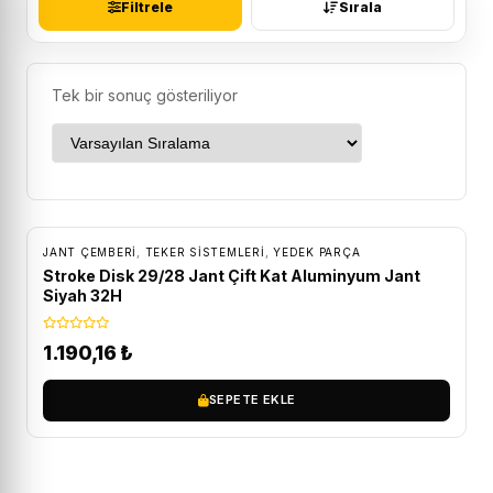
Filtrele
Sırala
Tek bir sonuç gösteriliyor
ÜCRETSIZ KARGO
JANT ÇEMBERI
,
TEKER SISTEMLERI
,
YEDEK PARÇA
Stroke Disk 29/28 Jant Çift Kat Aluminyum Jant
Siyah 32H
1.190,16
₺
SEPETE EKLE