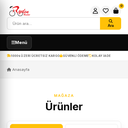
0
Ara
Menü
1000₺ ÜZERI ÜCRETSIZ KARGO
GÜVENLI ÖDEME
KOLAY IADE
Anasayfa
MAĞAZA
Ürünler