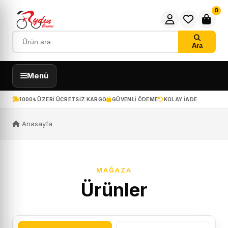
0
Ara
Menü
1000₺ ÜZERI ÜCRETSIZ KARGO
GÜVENLI ÖDEME
KOLAY IADE
Anasayfa
MAĞAZA
Ürünler