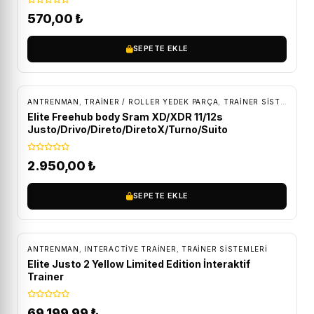
570,00
₺
SEPETE EKLE
ÜCRETSIZ KARGO
ANTRENMAN
,
TRAINER / ROLLER YEDEK PARÇA
,
TRAINER SISTEMLERI
Elite Freehub body Sram XD/XDR 11/12s
Justo/Drivo/Direto/DiretoX/Turno/Suito
2.950,00
₺
SEPETE EKLE
ÜCRETSIZ KARGO
ANTRENMAN
,
INTERACTIVE TRAINER
,
TRAINER SISTEMLERI
Elite Justo 2 Yellow Limited Edition İnteraktif
Trainer
69.199,99
₺