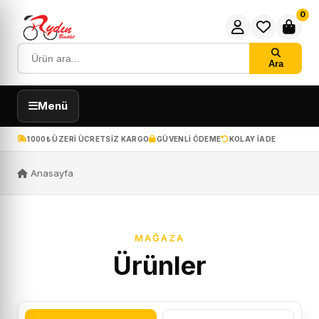
0
Ara
Menü
1000₺ ÜZERI ÜCRETSIZ KARGO
GÜVENLI ÖDEME
KOLAY IADE
Anasayfa
MAĞAZA
Ürünler