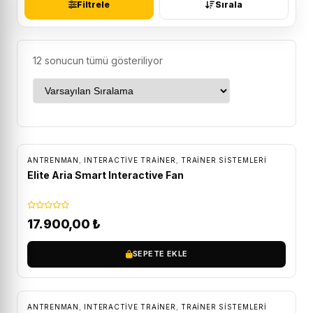
Filtrele
Sırala
12 sonucun tümü gösteriliyor
ÜCRETSIZ KARGO
ANTRENMAN
,
INTERACTIVE TRAINER
,
TRAINER SISTEMLERI
Elite Aria Smart Interactive Fan
17.900,00
₺
SEPETE EKLE
ÜCRETSIZ KARGO
ANTRENMAN
,
INTERACTIVE TRAINER
,
TRAINER SISTEMLERI